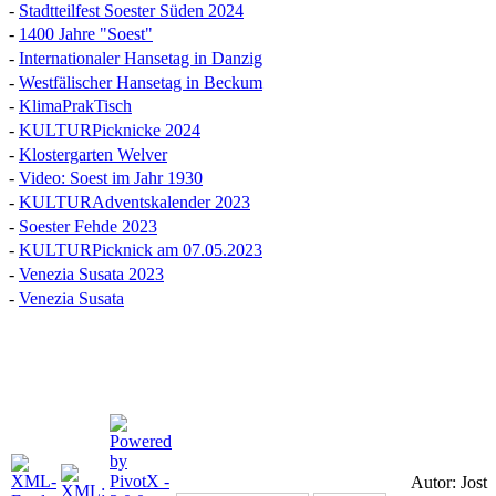
-
Stadtteilfest Soester Süden 2024
-
1400 Jahre "Soest"
-
Internationaler Hansetag in Danzig
-
Westfälischer Hansetag in Beckum
-
KlimaPrakTisch
-
KULTURPicknicke 2024
-
Klostergarten Welver
-
Video: Soest im Jahr 1930
-
KULTURAdventskalender 2023
-
Soester Fehde 2023
-
KULTURPicknick am 07.05.2023
-
Venezia Susata 2023
-
Venezia Susata
Autor: Jost