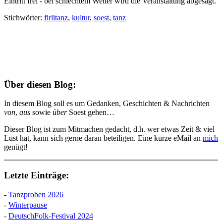
Eintritt frei - bei schlechtem Wetter wird die Veranstaltung abgesagt.
Stichwörter:
firlitanz
,
kultur
,
soest
,
tanz
Über diesen Blog:
In diesem Blog soll es um Gedanken, Geschichten & Nachrichten
von
,
aus
sowie
über
Soest gehen…
Dieser Blog ist zum Mitmachen gedacht, d.h. wer etwas Zeit & viel
Lust hat, kann sich gerne daran beteiligen. Eine kurze eMail an
mich
genügt!
Letzte Einträge:
-
Tanzproben 2026
-
Winterpause
-
DeutschFolk-Festival 2024