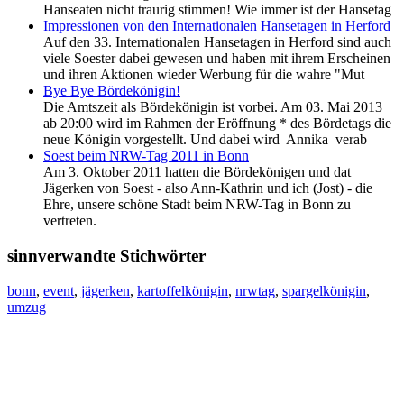
Hanseaten nicht traurig stimmen! Wie immer ist der Hansetag
Impressionen von den Internationalen Hansetagen in Herford
Auf den 33. Internationalen Hansetagen in Herford sind auch
viele Soester dabei gewesen und haben mit ihrem Erscheinen
und ihren Aktionen wieder Werbung für die wahre "Mut
Bye Bye Bördekönigin!
Die Amtszeit als Bördekönigin ist vorbei. Am 03. Mai 2013
ab 20:00 wird im Rahmen der Eröffnung * des Bördetags die
neue Königin vorgestellt. Und dabei wird Annika verab
Soest beim NRW-Tag 2011 in Bonn
Am 3. Oktober 2011 hatten die Bördekönigen und dat
Jägerken von Soest - also Ann-Kathrin und ich (Jost) - die
Ehre, unsere schöne Stadt beim NRW-Tag in Bonn zu
vertreten.
sinnverwandte Stichwörter
bonn
,
event
,
jägerken
,
kartoffelkönigin
,
nrwtag
,
spargelkönigin
,
umzug