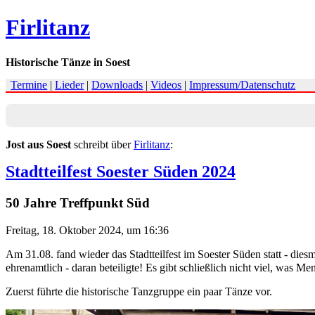
Firlitanz
Historische Tänze in Soest
Termine
|
Lieder
|
Downloads
|
Videos
|
Impressum/Datenschutz
Jost aus Soest
schreibt über
Firlitanz
:
Stadtteilfest Soester Süden 2024
50 Jahre Treffpunkt Süd
Freitag, 18. Oktober 2024, um 16:36
Am 31.08. fand wieder das Stadtteilfest im Soester Süden statt - die
ehrenamtlich - daran beteiligte! Es gibt schließlich nicht viel, was 
Zuerst führte die historische Tanzgruppe ein paar Tänze vor.