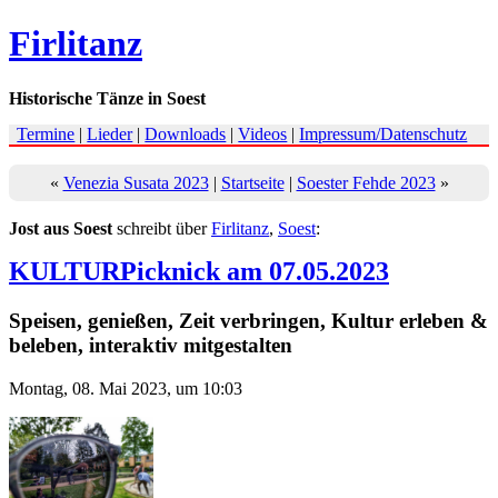
Firlitanz
Historische Tänze in Soest
Termine
|
Lieder
|
Downloads
|
Videos
|
Impressum/Datenschutz
«
Venezia Susata 2023
|
Startseite
|
Soester Fehde 2023
»
Jost aus Soest
schreibt über
Firlitanz
,
Soest
:
KULTURPicknick am 07.05.2023
Speisen, genießen, Zeit verbringen, Kultur erleben &
beleben, interaktiv mitgestalten
Montag, 08. Mai 2023, um 10:03