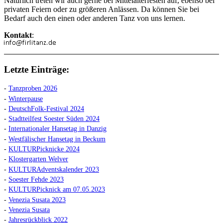
Natürlich treten wir auch gerne bei Mittelalterfesten auf, ebenso bei
privaten Feiern oder zu größeren Anlässen. Da können Sie bei
Bedarf auch den einen oder anderen Tanz von uns lernen.
Kontakt
:
Letzte Einträge:
-
Tanzproben 2026
-
Winterpause
-
DeutschFolk-Festival 2024
-
Stadtteilfest Soester Süden 2024
-
Internationaler Hansetag in Danzig
-
Westfälischer Hansetag in Beckum
-
KULTURPicknicke 2024
-
Klostergarten Welver
-
KULTURAdventskalender 2023
-
Soester Fehde 2023
-
KULTURPicknick am 07.05.2023
-
Venezia Susata 2023
-
Venezia Susata
-
Jahresrückblick 2022