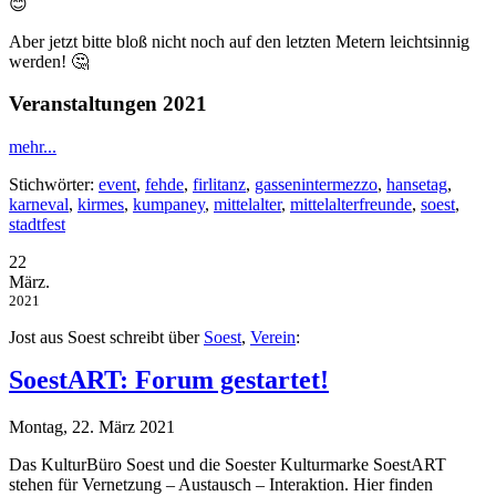
😊
Aber jetzt bitte bloß nicht noch auf den letzten Metern leichtsinnig
werden! 🤔
Veranstaltungen 2021
mehr...
Stichwörter:
event
,
fehde
,
firlitanz
,
gassenintermezzo
,
hansetag
,
karneval
,
kirmes
,
kumpaney
,
mittelalter
,
mittelalterfreunde
,
soest
,
stadtfest
22
März.
2021
Jost aus Soest schreibt über
Soest
,
Verein
:
SoestART: Forum gestartet!
Montag, 22. März 2021
Das KulturBüro Soest und die Soester Kulturmarke SoestART
stehen für Vernetzung – Austausch – Interaktion. Hier finden