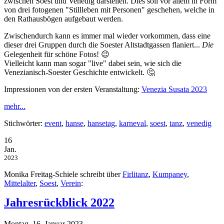
zwischen Soest und Venedig darstellen. Dies soll vor allem in Form
von drei fotogenen "Stillleben mit Personen" geschehen, welche in
den Rathausbögen aufgebaut werden.
Zwischendurch kann es immer mal wieder vorkommen, dass eine
dieser drei Gruppen durch die Soester Altstadtgassen flaniert...
Die
Gelegenheit für schöne Fotos! 😉
Vielleicht kann man sogar "live" dabei sein, wie sich die
Venezianisch-Soester Geschichte entwickelt. 🤔
Impressionen von der ersten Veranstaltung:
Venezia Susata 2023
mehr...
Stichwörter:
event
,
hanse
,
hansetag
,
karneval
,
soest
,
tanz
,
venedig
16
Jan.
2023
Monika Freitag-Schiele schreibt über
Firlitanz
,
Kumpaney
,
Mittelalter
,
Soest
,
Verein
:
Jahresrückblick 2022
Montag, 16. Januar 2023