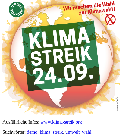
Ausführliche Infos:
www.klima-streik.org
Stichwörter:
demo
,
klima
,
streik
,
umwelt
,
wahl