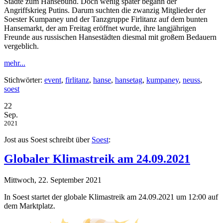
Städte zum Hansebund. Doch wenig später begann der
Angriffskrieg Putins. Darum suchten die zwanzig Mitglieder der
Soester Kumpaney und der Tanzgruppe Firlitanz auf dem bunten
Hansemarkt, der am Freitag eröffnet wurde, ihre langjährigen
Freunde aus russischen Hansestädten diesmal mit großem Bedauern
vergeblich.
mehr...
Stichwörter:
event
,
firlitanz
,
hanse
,
hansetag
,
kumpaney
,
neuss
,
soest
22
Sep.
2021
Jost aus Soest schreibt über
Soest
:
Globaler Klimastreik am 24.09.2021
Mittwoch, 22. September 2021
In Soest startet der globale Klimastreik am 24.09.2021 um 12:00 auf
dem Marktplatz.