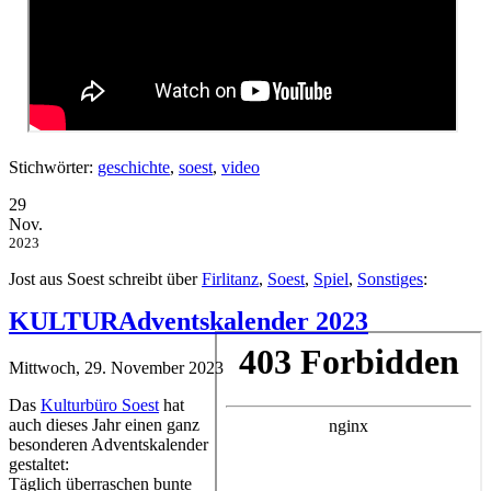
Stichwörter:
geschichte
,
soest
,
video
29
Nov.
2023
Jost aus Soest schreibt über
Firlitanz
,
Soest
,
Spiel
,
Sonstiges
:
KULTURAdventskalender 2023
Mittwoch, 29. November 2023
Das
Kulturbüro Soest
hat
auch dieses Jahr einen ganz
besonderen Adventskalender
gestaltet:
Täglich überraschen bunte