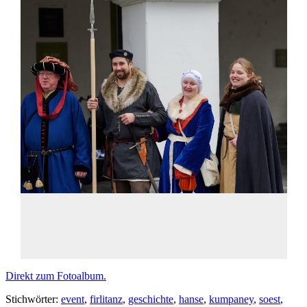
Direkt zum Fotoalbum.
Stichwörter:
event
,
firlitanz
,
geschichte
,
hanse
,
kumpaney
,
soest
,