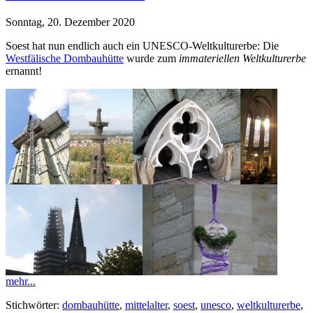
Sonntag, 20. Dezember 2020
Soest hat nun endlich auch ein UNESCO-Weltkulturerbe: Die
Westfälische Dombauhütte
wurde zum
immateriellen Weltkulturerbe
ernannt!
mehr...
Stichwörter:
dombauhütte
,
mittelalter
,
soest
,
unesco
,
weltkulturerbe
,