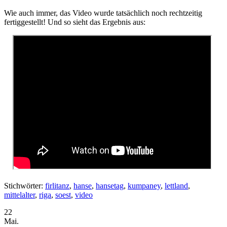
Wie auch immer, das Video wurde tatsächlich noch rechtzeitig
fertiggestellt! Und so sieht das Ergebnis aus:
Stichwörter:
firlitanz
,
hanse
,
hansetag
,
kumpaney
,
lettland
,
mittelalter
,
riga
,
soest
,
video
22
Mai.