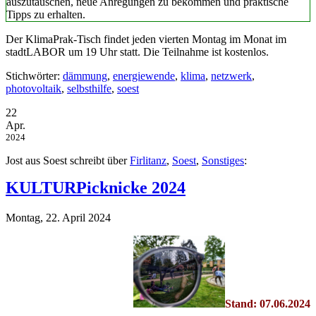
auszutauschen, neue Anregungen zu bekommen und praktische
Tipps zu erhalten.
Der KlimaPrak-Tisch findet jeden vierten Montag im Monat im
stadtLABOR um 19 Uhr statt. Die Teilnahme ist kostenlos.
Stichwörter:
dämmung
,
energiewende
,
klima
,
netzwerk
,
photovoltaik
,
selbsthilfe
,
soest
22
Apr.
2024
Jost aus Soest schreibt über
Firlitanz
,
Soest
,
Sonstiges
:
KULTURPicknicke 2024
Montag, 22. April 2024
Stand: 07.06.2024