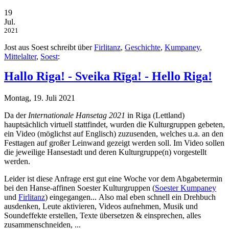
19
Jul.
2021
Jost aus Soest schreibt über
Firlitanz
,
Geschichte
,
Kumpaney
,
Mittelalter
,
Soest
:
Hallo Riga! - Sveika Rīga! - Hello Riga!
Montag, 19. Juli 2021
Da der
Internationale Hansetag 2021
in Riga (Lettland)
hauptsächlich virtuell stattfindet, wurden die Kulturgruppen gebeten,
ein Video (möglichst auf Englisch) zuzusenden, welches u.a. an den
Festtagen auf großer Leinwand gezeigt werden soll. Im Video sollen
die jeweilige Hansestadt und deren Kulturgruppe(n) vorgestellt
werden.
Leider ist diese Anfrage erst gut eine Woche vor dem Abgabetermin
bei den Hanse-affinen Soester Kulturgruppen (
Soester Kumpaney
und
Firlitanz
) eingegangen... Also mal eben schnell ein Drehbuch
ausdenken, Leute aktivieren, Videos aufnehmen, Musik und
Soundeffekte erstellen, Texte übersetzen & einsprechen, alles
zusammenschneiden, ...