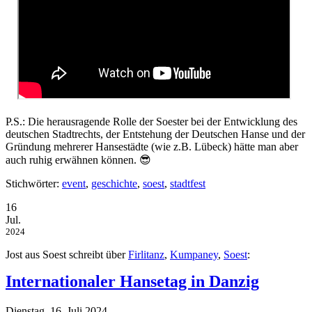
P.S.: Die herausragende Rolle der Soester bei der Entwicklung des
deutschen Stadtrechts, der Entstehung der Deutschen Hanse und der
Gründung mehrerer Hansestädte (wie z.B. Lübeck) hätte man aber
auch ruhig erwähnen können. 😎
Stichwörter:
event
,
geschichte
,
soest
,
stadtfest
16
Jul.
2024
Jost aus Soest schreibt über
Firlitanz
,
Kumpaney
,
Soest
:
Internationaler Hansetag in Danzig
Dienstag, 16. Juli 2024