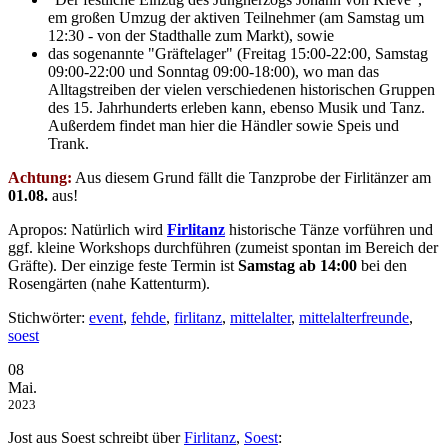
em großen Umzug der aktiven Teilnehmer (am Samstag um
12:30 - von der Stadthalle zum Markt), sowie
das sogenannte "Gräftelager" (Freitag 15:00-22:00, Samstag
09:00-22:00 und Sonntag 09:00-18:00), wo man das
Alltagstreiben der vielen verschiedenen historischen Gruppen
des 15. Jahrhunderts erleben kann, ebenso Musik und Tanz.
Außerdem findet man hier die Händler sowie Speis und
Trank.
Achtung:
Aus diesem Grund fällt die Tanzprobe der Firlitänzer am
01.08.
aus!
Apropos: Natürlich wird
Firlitanz
historische Tänze vorführen und
ggf. kleine Workshops durchführen (zumeist spontan im Bereich der
Gräfte). Der einzige feste Termin ist
Samstag ab 14:00
bei den
Rosengärten (nahe Kattenturm).
Stichwörter:
event
,
fehde
,
firlitanz
,
mittelalter
,
mittelalterfreunde
,
soest
08
Mai.
2023
Jost aus Soest schreibt über
Firlitanz
,
Soest
: