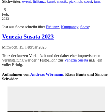
Stichwörter:
event
,
firlitanz
,
kunst
,
musik
,
picknick
,
soest
,
tanz
15
Feb.
2023
Jost aus Soest schreibt über
Firlitanz
,
Kumpaney
,
Soest
:
Venezia Susata 2023
Mittwoch, 15. Februar 2023
Trotz der kurzen Vorlaufzeit und der daher eher improvisierten
Veranstaltung war der "Testballon" zur
Venezia Susata
m.E. ein
voller Erfolg.
Aufnahmen von
Andreas Wörmann
, Klaus Bunte und Simone
Schwider