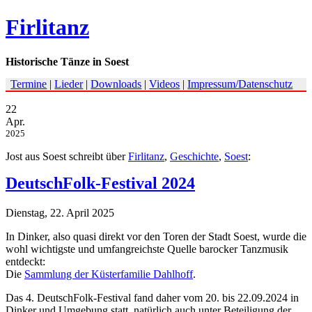
Firlitanz
Historische Tänze in Soest
Termine
|
Lieder
|
Downloads
|
Videos
|
Impressum/Datenschutz
22
Apr.
2025
Jost aus Soest schreibt über
Firlitanz
,
Geschichte
,
Soest
:
DeutschFolk-Festival 2024
Dienstag, 22. April 2025
In Dinker, also quasi direkt vor den Toren der Stadt Soest, wurde die
wohl wichtigste und umfangreichste Quelle barocker Tanzmusik
entdeckt:
Die
Sammlung der Küsterfamilie Dahlhoff
.
Das 4. DeutschFolk-Festival fand daher vom 20. bis 22.09.2024 in
Dinker und Umgebung statt, natürlich auch unter Beteiligung der