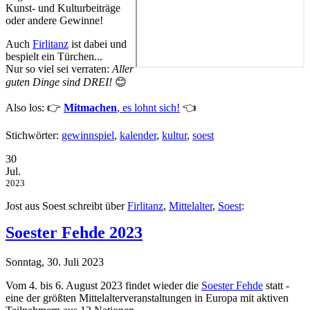
Kunst- und Kulturbeiträge
oder andere Gewinne!
Auch
Firlitanz
ist dabei und
bespielt ein Türchen...
Nur so viel sei verraten:
Aller
guten Dinge sind DREI!
😊
Also los: 👉
Mitmachen
, es lohnt sich!
👈
Stichwörter:
gewinnspiel
,
kalender
,
kultur
,
soest
30
Jul.
2023
Jost aus Soest schreibt über
Firlitanz
,
Mittelalter
,
Soest
:
Soester Fehde 2023
Sonntag, 30. Juli 2023
Vom 4. bis 6. August 2023 findet wieder die
Soester Fehde
statt -
eine der größten Mittelalterveranstaltungen in Europa mit aktiven