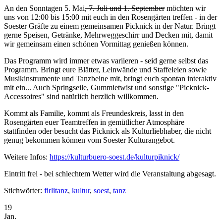
An den Sonntagen 5. Mai
, 7. Juli und 1. September
möchten wir
uns von 12:00 bis 15:00 mit euch in den Rosengärten treffen - in der
Soester Gräfte zu einem gemeinsamen Picknick in der Natur. Bringt
gerne Speisen, Getränke, Mehrweggeschirr und Decken mit, damit
wir gemeinsam einen schönen Vormittag genießen können.
Das Programm wird immer etwas variieren - seid gerne selbst das
Programm. Bringt eure Blätter, Leinwände und Staffeleien sowie
Musikinstrumente und Tanzbeine mit, bringt euch spontan interaktiv
mit ein... Auch Springseile, Gummietwist und sonstige "Picknick-
Accessoires" sind natürlich herzlich willkommen.
Kommt als Familie, kommt als Freundeskreis, lasst in den
Rosengärten euer Teamtreffen in gemütlicher Atmosphäre
stattfinden oder besucht das Picknick als Kulturliebhaber, die nicht
genug bekommen können vom Soester Kulturangebot.
Weitere Infos:
https://kulturbuero-soest.de/kulturpiknick/
Eintritt frei - bei schlechtem Wetter wird die Veranstaltung abgesagt.
Stichwörter:
firlitanz
,
kultur
,
soest
,
tanz
19
Jan.