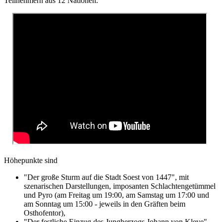
Teilnehmern aus 12 Nationen.
Höhepunkte sind
"Der große Sturm auf die Stadt Soest von 1447", mit
szenarischen Darstellungen, imposanten Schlachtengetümmel
und Pyro (am Freitag um 19:00, am Samstag um 17:00 und
am Sonntag um 15:00 - jeweils in den Gräften beim
Osthofentor),
"Der festliche Einzug des Jungherzogs Johann von Kleve",