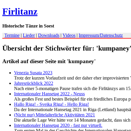
Firlitanz
Historische Tänze in Soest
Termine
|
Lieder
|
Downloads
|
Videos
|
Impressum/Datenschutz
Übersicht der Stichwörter für: 'kumpaney
Artikel auf dieser Seite mit 'kumpaney'
Venezia Susata 2023
Trotz der kurzen Vorlaufzeit und der daher eher improvisiert
Jahresrückblick 2022
Nach einer 5-monatigen Pause trafen sich die Firlitänzys am 1
Internationaler Hansetag 2022 - Neuss
Als großes Fest und bestes Beispiel für ein friedliches Europa
Hallo Riga! - Sveika Rīga! - Hello Riga!
Da der Internationale Hansetag 2021 in Riga (Lettland) hauptsä
(Nicht nur) Mittelalterliche Aktivitäten 2021
Die aktuelle Lage Wer hätte vor 14 Monaten gedacht, dass sic
Internationaler Hansetag 2020 - fast nur virtuell.
Zum ersten Mal in der Geschichte der Internationalen Hansetag