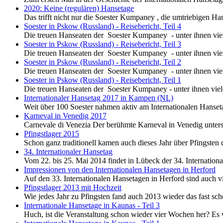
2020: Keine (regulären) Hansetage
Das trifft nicht nur die Soester Kumpaney , die umtriebigen Ha
Soester in Pskow (Russland) - Reisebericht, Teil 4
Die treuen Hanseaten der Soester Kumpaney - unter ihnen vi
Soester in Pskow (Russland) - Reisebericht, Teil 3
Die treuen Hanseaten der Soester Kumpaney - unter ihnen vi
Soester in Pskow (Russland) - Reisebericht, Teil 2
Die treuen Hanseaten der Soester Kumpaney - unter ihnen vi
Soester in Pskow (Russland) - Reisebericht, Teil 1
Die treuen Hanseaten der Soester Kumpaney - unter ihnen vi
Internationaler Hansetag 2017 in Kampen (NL)
Weit über 100 Soester nahmen aktiv am Internationalen Hanseta
Karneval in Venedig 2017
Carnevale di Venezia Der berühmte Karneval in Venedig untersc
Pfingstlager 2015
Schon ganz traditionell kamen auch dieses Jahr über Pfingsten
34. Internationaler Hansetag
Vom 22. bis 25. Mai 2014 findet in Lübeck der 34. Internation
Impressionen von den Internationalen Hansetagen in Herford
Auf den 33. Internationalen Hansetagen in Herford sind auch 
Pfingstlager 2013 mit Hochzeit
Wie jedes Jahr zu Pfingsten fand auch 2013 wieder das fast schon
Internationale Hansetage in Kaunas - Teil 3
Huch, ist die Veranstaltung schon wieder vier Wochen her? Es wi