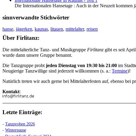
Internationale Hansetage in Kaunas - Teil 1
Die Internationalen Hansetage : Auch in der Neuzeit kommen jä
sinnverwandte Stichwörter
hanse
,
jägerken
,
kaunas
,
litauen
,
mittelalter
,
reisen
Über Firlitanz:
Die mittelalterliche Tanz- und Musikgruppe
Firlitanz
gibt es seit Apr
wurde dann unsere Gruppe benannt.
Die Tanzgruppe probt
jeden Dienstag von 19:30 bis 21:00
im Stadtt
Neugierige Tanzwillige sind jederzeit willkommen (s. a.:
Termine
)!
Natürlich treten wir auch gerne bei Mittelalterfesten auf, ebenso be
Kontakt
:
Letzte Einträge:
-
Tanzproben 2026
-
Winterpause