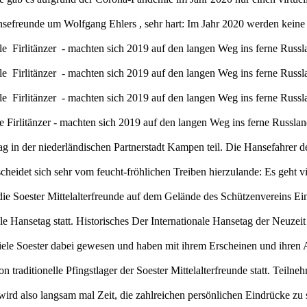
nsefreunde um Wolfgang Ehlers , sehr hart: Im Jahr 2020 werden keine 
ele Firlitänzer - machten sich 2019 auf den langen Weg ins ferne R
ele Firlitänzer - machten sich 2019 auf den langen Weg ins ferne R
ele Firlitänzer - machten sich 2019 auf den langen Weg ins ferne R
ele Firlitänzer - machten sich 2019 auf den langen Weg ins ferne R
g in der niederländischen Partnerstadt Kampen teil. Die Hansefahrer d
heidet sich sehr vom feucht-fröhlichen Treiben hierzulande: Es geht vi
 die Soester Mittelalterfreunde auf dem Gelände des Schützenvereins E
ale Hansetag statt. Historisches Der Internationale Hansetag der Neuze
viele Soester dabei gewesen und haben mit ihrem Erscheinen und ihre
 traditionelle Pfingstlager der Soester Mittelalterfreunde statt. Teilne
rd also langsam mal Zeit, die zahlreichen persönlichen Eindrücke zu so