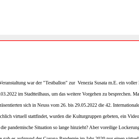
'
en Veranstaltung war der "Testballon" zur Venezia Susata m.E. ein vo
5.03.2022 im Stadtteilhaus, um das weitere Vorgehen zu besprechen. Ma
 präsentierten sich in Neuss vom 26. bis 29.05.2022 die 42. Internation
chlich virtuell stattfindet, wurden die Kulturgruppen gebeten, ein Vide
h die pandemische Situation so lange hinzieht? Aber voreilige Locke
e gab es aufgrund der Corona-Pandemie im Jahr 2020 nur einen virtuell