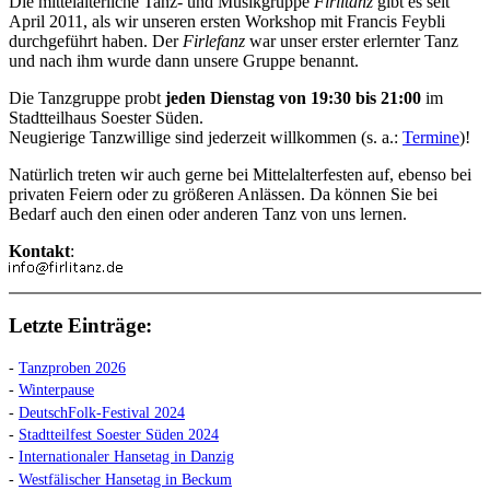
Die mittelalterliche Tanz- und Musikgruppe
Firlitanz
gibt es seit
April 2011, als wir unseren ersten Workshop mit Francis Feybli
durchgeführt haben. Der
Firlefanz
war unser erster erlernter Tanz
und nach ihm wurde dann unsere Gruppe benannt.
Die Tanzgruppe probt
jeden Dienstag von 19:30 bis 21:00
im
Stadtteilhaus Soester Süden.
Neugierige Tanzwillige sind jederzeit willkommen (s. a.:
Termine
)!
Natürlich treten wir auch gerne bei Mittelalterfesten auf, ebenso bei
privaten Feiern oder zu größeren Anlässen. Da können Sie bei
Bedarf auch den einen oder anderen Tanz von uns lernen.
Kontakt
:
Letzte Einträge:
-
Tanzproben 2026
-
Winterpause
-
DeutschFolk-Festival 2024
-
Stadtteilfest Soester Süden 2024
-
Internationaler Hansetag in Danzig
-
Westfälischer Hansetag in Beckum