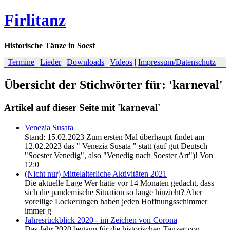
Firlitanz
Historische Tänze in Soest
Termine
|
Lieder
|
Downloads
|
Videos
|
Impressum/Datenschutz
Übersicht der Stichwörter für: 'karneval'
Artikel auf dieser Seite mit 'karneval'
Venezia Susata
Stand: 15.02.2023 Zum ersten Mal überhaupt findet am
12.02.2023 das " Venezia Susata " statt (auf gut Deutsch
"Soester Venedig", also "Venedig nach Soester Art")! Von
12:0
(Nicht nur) Mittelalterliche Aktivitäten 2021
Die aktuelle Lage Wer hätte vor 14 Monaten gedacht, dass
sich die pandemische Situation so lange hinzieht? Aber
voreilige Lockerungen haben jeden Hoffnungsschimmer
immer g
Jahresrückblick 2020 - im Zeichen von Corona
Das Jahr 2020 begann für die historischen Tänzer von