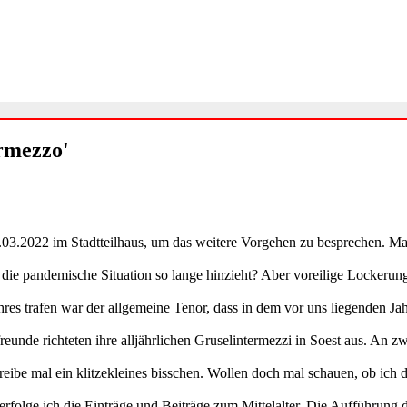
ermezzo'
5.03.2022 im Stadtteilhaus, um das weitere Vorgehen zu besprechen. Ma
h die pandemische Situation so lange hinzieht? Aber voreilige Locke
es trafen war der allgemeine Tenor, dass in dem vor uns liegenden Jahr
reunde richteten ihre alljährlichen Gruselintermezzi in Soest aus. An 
eibe mal ein klitzekleines bisschen. Wollen doch mal schauen, ob ich d
erfolge ich die Einträge und Beiträge zum Mittelalter. Die Aufführung 