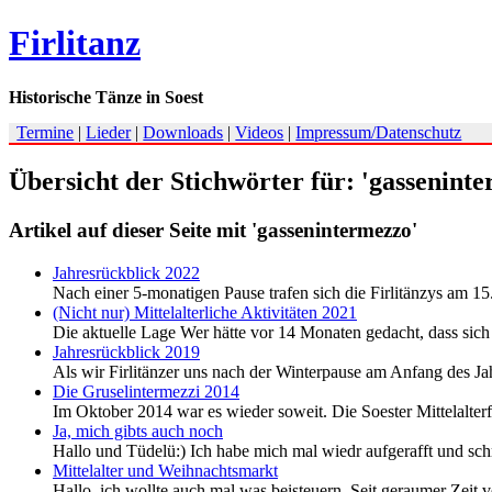
Firlitanz
Historische Tänze in Soest
Termine
|
Lieder
|
Downloads
|
Videos
|
Impressum/Datenschutz
Übersicht der Stichwörter für: 'gassenint
Artikel auf dieser Seite mit 'gassenintermezzo'
Jahresrückblick 2022
Nach einer 5-monatigen Pause trafen sich die Firlitänzys am 1
(Nicht nur) Mittelalterliche Aktivitäten 2021
Die aktuelle Lage Wer hätte vor 14 Monaten gedacht, dass sic
Jahresrückblick 2019
Als wir Firlitänzer uns nach der Winterpause am Anfang des Jahr
Die Gruselintermezzi 2014
Im Oktober 2014 war es wieder soweit. Die Soester Mittelalterf
Ja, mich gibts auch noch
Hallo und Tüdelü:) Ich habe mich mal wiedr aufgerafft und schr
Mittelalter und Weihnachtsmarkt
Hallo, ich wollte auch mal was beisteuern. Seit geraumer Zeit v