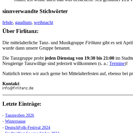
sinnverwandte Stichwörter
fehde
,
gaudium
,
weihnacht
Über Firlitanz:
Die mittelalterliche Tanz- und Musikgruppe
Firlitanz
gibt es seit Apr
wurde dann unsere Gruppe benannt.
Die Tanzgruppe probt
jeden Dienstag von 19:30 bis 21:00
im Stadtt
Neugierige Tanzwillige sind jederzeit willkommen (s. a.:
Termine
)!
Natürlich treten wir auch gerne bei Mittelalterfesten auf, ebenso be
Kontakt
:
Letzte Einträge:
-
Tanzproben 2026
-
Winterpause
-
DeutschFolk-Festival 2024