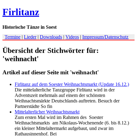
Firlitanz
Historische Tänze in Soest
Termine
|
Lieder
|
Downloads
|
Videos
|
Impressum/Datenschutz
Übersicht der Stichwörter für:
'weihnacht'
Artikel auf dieser Seite mit 'weihnacht'
Firlitanz auf dem Soester Weihnachtsmarkt (Update 16.12.)
Die mittelalterliche Tanzgruppe Firlitanz wird in der
Adventszeit mehrmals auf einem der schönsten
Weihnachtsmärkte Deutschlands auftreten. Besuch der
Partnerstädte So fin
Mittelalterlicher Weihnachtsmarkt
Zum ersten Mal wird im Rahmen des Soester
Weihnachtsmarkts am Nikolaus-Wochenende (6. bis 8.12.)
ein kleiner Mittelaltermarkt aufgebaut, und zwar im
Rathausinnenhof. Bei