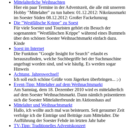
Mittelalterliche Weihnachten
Hier ein paar Termine in der Adventszeit, die alle mit unserem
Hobby "Mittelalter" zu tun haben: 01.12.2012: Nikolausmarkt
im Soester Süden 08.12.2012: Großer Fackelumzug
Die "Westfälische Krippe" zu Soest
Für viele Soester und Touristen gehört ein Besuch der
sogenannten "Westfälischen Krippe" während eines Bummels
über den schönen Soester Weihnachtsmarkt einfach dazu.
Kinde
Soest im Internet
Die Funktion "Google Insight for Search" erlaubt es
herauszufinden, welche Suchbegriffe bei der Suchmaschine
angefragt worden sind, und wie häufig. Es werden sogar
Hinweis
Achtung, Jahreswechsel!
Ich soll euch schöne Grüße vom Jägerken überbringen... ;-)
Event-Tipp: Mittelalter auf dem Weihnachtsmarkt
Am Samstag, dem 18. Dezember 2010 wird es mittelalterlich
auf dem Soester Weihnachtsmarkt. Dann nämlich präsentieren
sich die Soester Mittelalterfreunde im Aktionshaus auf
Mittelalter und Weihnachtsmarkt
Hallo, ich wollte auch mal was beisteuern. Seit geraumer Zeit
verfolge ich die Einträge und Beiträge zum Mittelalter. Die
Aufführung der Soester Fehde im letzten Jahr habe
TV-Tipp: Traditionelles Adventskonzert