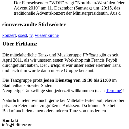
Der Fernsehsender "WDR" zeigt "Nordrhein-Westfalen feiert
Advent 2010" am 11. Dezember (Samstag) um 20:15, das
traditionelle Adventskonzert der Ministerpräsidentin. Aus d
sinnverwandte Stichwörter
konzert
,
soest
,
tv
,
wiesenkirche
Über Firlitanz:
Die mittelalterliche Tanz- und Musikgruppe
Firlitanz
gibt es seit
April 2011, als wir unseren ersten Workshop mit Francis Feybli
durchgeführt haben. Der
Firlefanz
war unser erster erlernter Tanz
und nach ihm wurde dann unsere Gruppe benannt.
Die Tanzgruppe probt
jeden Dienstag von 19:30 bis 21:00
im
Stadtteilhaus Soester Süden.
Neugierige Tanzwillige sind jederzeit willkommen (s. a.:
Termine
)!
Natürlich treten wir auch gerne bei Mittelalterfesten auf, ebenso bei
privaten Feiern oder zu größeren Anlässen. Da können Sie bei
Bedarf auch den einen oder anderen Tanz von uns lernen.
Kontakt
: