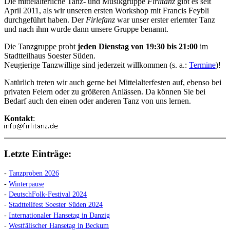
Die mittelalterliche Tanz- und Musikgruppe
Firlitanz
gibt es seit
April 2011, als wir unseren ersten Workshop mit Francis Feybli
durchgeführt haben. Der
Firlefanz
war unser erster erlernter Tanz
und nach ihm wurde dann unsere Gruppe benannt.
Die Tanzgruppe probt
jeden Dienstag von 19:30 bis 21:00
im
Stadtteilhaus Soester Süden.
Neugierige Tanzwillige sind jederzeit willkommen (s. a.:
Termine
)!
Natürlich treten wir auch gerne bei Mittelalterfesten auf, ebenso bei
privaten Feiern oder zu größeren Anlässen. Da können Sie bei
Bedarf auch den einen oder anderen Tanz von uns lernen.
Kontakt
:
Letzte Einträge:
-
Tanzproben 2026
-
Winterpause
-
DeutschFolk-Festival 2024
-
Stadtteilfest Soester Süden 2024
-
Internationaler Hansetag in Danzig
-
Westfälischer Hansetag in Beckum