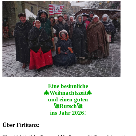
Eine besinnliche
🎄Weihnachtszeit🎄
und einen guten
🚀Rutsch🚀
ins Jahr 2026!
Über Firlitanz: