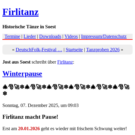
Firlitanz
Historische Tänze in Soest
Termine
|
Lieder
|
Downloads
|
Videos
|
Impressum/Datenschutz
«
DeutschFolk-Festival …
|
Startseite
|
Tanzproben 2026
»
Jost aus Soest
schreibt über
Firlitanz
:
Winterpause
🎄🎅🚀❄🎄🎅🚀❄🎄🎅🚀❄🎄🎅🚀❄🎄🎅🚀❄🎄🎅🚀
❄
Sonntag, 07. Dezember 2025, um 09:03
Firlitanz macht Pause!
Erst am
20.01.2026
geht es wieder mit frischem Schwung weiter!