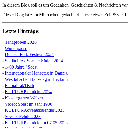
In diesem Blog soll es um Gedanken, Geschichten & Nachrichten
vo
Dieser Blog ist zum Mitmachen gedacht, d.h. wer etwas Zeit & viel Lu
Letzte Einträge:
-
Tanzproben 2026
-
Winterpause
-
DeutschFolk-Festival 2024
-
Stadtteilfest Soester Süden 2024
-
1400 Jahre "Soest"
-
Internationaler Hansetag in Danzig
-
Westfälischer Hansetag in Beckum
-
KlimaPrakTisch
-
KULTURPicknicke 2024
-
Klostergarten Welver
-
Video: Soest im Jahr 1930
-
KULTURAdventskalender 2023
-
Soester Fehde 2023
-
KULTURPicknick am 07.05.2023