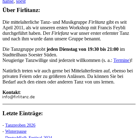
hanse
,
soest
Über Firlitanz:
Die mittelalterliche Tanz- und Musikgruppe
Firlitanz
gibt es seit
April 2011, als wir unseren ersten Workshop mit Francis Feybli
durchgeführt haben. Der
Firlefanz
war unser erster erlernter Tanz
und nach ihm wurde dann unsere Gruppe benannt.
Die Tanzgruppe probt
jeden Dienstag von 19:30 bis 21:00
im
Stadtteilhaus Soester Süden.
Neugierige Tanzwillige sind jederzeit willkommen (s. a.:
Termine
)!
Natürlich treten wir auch gerne bei Mittelalterfesten auf, ebenso bei
privaten Feiern oder zu größeren Anlässen. Da können Sie bei
Bedarf auch den einen oder anderen Tanz von uns lernen.
Kontakt
:
Letzte Einträge:
-
Tanzproben 2026
-
Winterpause
-
DeutschFolk-Festival 2024