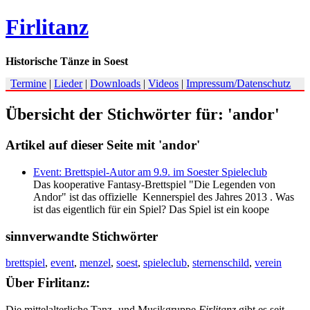
Firlitanz
Historische Tänze in Soest
Termine
|
Lieder
|
Downloads
|
Videos
|
Impressum/Datenschutz
Übersicht der Stichwörter für: 'andor'
Artikel auf dieser Seite mit 'andor'
Event: Brettspiel-Autor am 9.9. im Soester Spieleclub
Das kooperative Fantasy-Brettspiel "Die Legenden von
Andor" ist das offizielle Kennerspiel des Jahres 2013 . Was
ist das eigentlich für ein Spiel? Das Spiel ist ein koope
sinnverwandte Stichwörter
brettspiel
,
event
,
menzel
,
soest
,
spieleclub
,
sternenschild
,
verein
Über Firlitanz:
Die mittelalterliche Tanz- und Musikgruppe
Firlitanz
gibt es seit