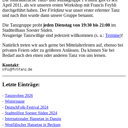
April 2011, als wir unseren ersten Workshop mit Francis Feybli
durchgeführt haben. Der
Firlefanz
war unser erster erlernter Tanz
und nach ihm wurde dann unsere Gruppe benannt.
Die Tanzgruppe probt
jeden Dienstag von 19:30 bis 21:00
im
Stadtteilhaus Soester Süden.
Neugierige Tanzwillige sind jederzeit willkommen (s. a.:
Termine
)!
Natürlich treten wir auch gerne bei Mittelalterfesten auf, ebenso bei
privaten Feiern oder zu größeren Anlässen. Da können Sie bei
Bedarf auch den einen oder anderen Tanz von uns lernen.
Kontakt
:
Letzte Einträge:
-
Tanzproben 2026
-
Winterpause
-
DeutschFolk-Festival 2024
-
Stadtteilfest Soester Süden 2024
-
Internationaler Hansetag in Danzig
-
Westfälischer Hansetag in Beckum