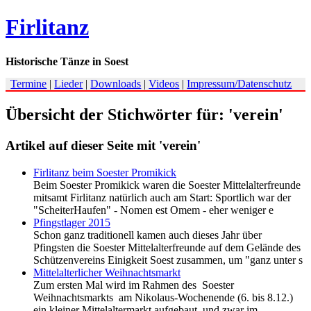
Firlitanz
Historische Tänze in Soest
Termine
|
Lieder
|
Downloads
|
Videos
|
Impressum/Datenschutz
Übersicht der Stichwörter für: 'verein'
Artikel auf dieser Seite mit 'verein'
Firlitanz beim Soester Promikick
Beim Soester Promikick waren die Soester Mittelalterfreunde
mitsamt Firlitanz natürlich auch am Start: Sportlich war der
"ScheiterHaufen" - Nomen est Omem - eher weniger e
Pfingstlager 2015
Schon ganz traditionell kamen auch dieses Jahr über
Pfingsten die Soester Mittelalterfreunde auf dem Gelände des
Schützenvereins Einigkeit Soest zusammen, um "ganz unter s
Mittelalterlicher Weihnachtsmarkt
Zum ersten Mal wird im Rahmen des Soester
Weihnachtsmarkts am Nikolaus-Wochenende (6. bis 8.12.)
ein kleiner Mittelaltermarkt aufgebaut, und zwar im