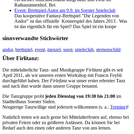
Rathausinnenhof. Bei
Event: Brettspiel-Autor am 9.9. im Soester Spieleclub
Das kooperative Fantasy-Brettspiel "Die Legenden von
Andor" ist das offizielle Kennerspiel des Jahres 2013 . Was
ist das eigentlich für ein Spiel? Das Spiel ist ein koope
sinnverwandte Stichwörter
andor
,
brettspiel
,
event
,
menzel
,
soest
,
spieleclub
,
sternenschild
Über Firlitanz:
Die mittelalterliche Tanz- und Musikgruppe
Firlitanz
gibt es seit
April 2011, als wir unseren ersten Workshop mit Francis Feybli
durchgeführt haben. Der
Firlefanz
war unser erster erlernter Tanz
und nach ihm wurde dann unsere Gruppe benannt.
Die Tanzgruppe probt
jeden Dienstag von 19:30 bis 21:00
im
Stadtteilhaus Soester Süden.
Neugierige Tanzwillige sind jederzeit willkommen (s. a.:
Termine
)!
Natürlich treten wir auch gerne bei Mittelalterfesten auf, ebenso bei
privaten Feiern oder zu größeren Anlässen. Da können Sie bei
Bedarf auch den einen oder anderen Tanz von uns lernen.