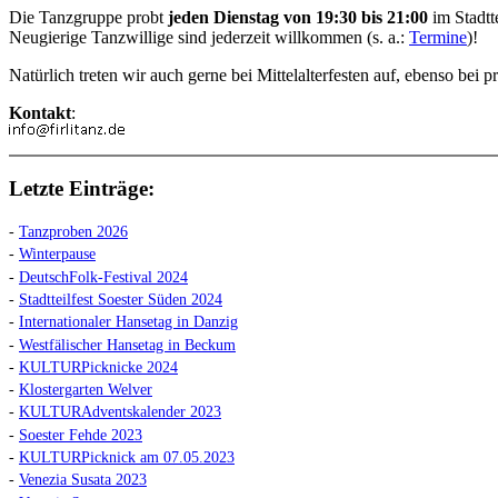
Die Tanzgruppe probt
jeden Dienstag von 19:30 bis 21:00
im Stadtt
Neugierige Tanzwillige sind jederzeit willkommen (s. a.:
Termine
)!
Natürlich treten wir auch gerne bei Mittelalterfesten auf, ebenso be
Kontakt
:
Letzte Einträge:
-
Tanzproben 2026
-
Winterpause
-
DeutschFolk-Festival 2024
-
Stadtteilfest Soester Süden 2024
-
Internationaler Hansetag in Danzig
-
Westfälischer Hansetag in Beckum
-
KULTURPicknicke 2024
-
Klostergarten Welver
-
KULTURAdventskalender 2023
-
Soester Fehde 2023
-
KULTURPicknick am 07.05.2023
-
Venezia Susata 2023