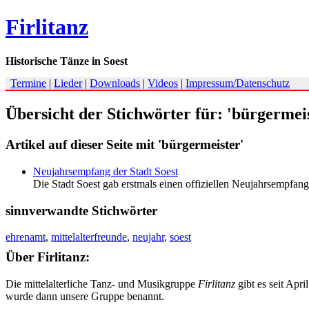
Firlitanz
Historische Tänze in Soest
Termine
|
Lieder
|
Downloads
|
Videos
|
Impressum/Datenschutz
Übersicht der Stichwörter für: 'bürgermei
Artikel auf dieser Seite mit 'bürgermeister'
Neujahrsempfang der Stadt Soest
Die Stadt Soest gab erstmals einen offiziellen Neujahrsempfan
sinnverwandte Stichwörter
ehrenamt
,
mittelalterfreunde
,
neujahr
,
soest
Über Firlitanz:
Die mittelalterliche Tanz- und Musikgruppe
Firlitanz
gibt es seit Apr
wurde dann unsere Gruppe benannt.