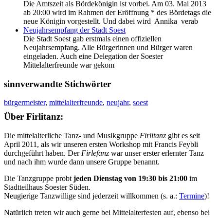
Die Amtszeit als Bördekönigin ist vorbei. Am 03. Mai 2013
ab 20:00 wird im Rahmen der Eröffnung * des Bördetags die
neue Königin vorgestellt. Und dabei wird Annika verab
Neujahrsempfang der Stadt Soest
Die Stadt Soest gab erstmals einen offiziellen
Neujahrsempfang. Alle Bürgerinnen und Bürger waren
eingeladen. Auch eine Delegation der Soester
Mittelalterfreunde war gekom
sinnverwandte Stichwörter
bürgermeister
,
mittelalterfreunde
,
neujahr
,
soest
Über Firlitanz:
Die mittelalterliche Tanz- und Musikgruppe
Firlitanz
gibt es seit
April 2011, als wir unseren ersten Workshop mit Francis Feybli
durchgeführt haben. Der
Firlefanz
war unser erster erlernter Tanz
und nach ihm wurde dann unsere Gruppe benannt.
Die Tanzgruppe probt
jeden Dienstag von 19:30 bis 21:00
im
Stadtteilhaus Soester Süden.
Neugierige Tanzwillige sind jederzeit willkommen (s. a.:
Termine
)!
Natürlich treten wir auch gerne bei Mittelalterfesten auf, ebenso bei