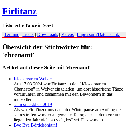
Firlitanz
Historische Tänze in Soest
Termine
|
Lieder
|
Downloads
|
Videos
|
Impressum/Datenschutz
Übersicht der Stichwörter für:
'ehrenamt'
Artikel auf dieser Seite mit 'ehrenamt'
Klostergarten Welver
Am 17.03.2024 war Firlitanz in den "Klostergarten
Charleston" in Welver eingeladen, um dort historische Tänze
vorzuführen und zusammen mit den Bewohnern in das
mittelalter
Jahresrückblick 2019
Als wir Firlitänzer uns nach der Winterpause am Anfang des
Jahres trafen war der allgemeine Tenor, dass in dem vor uns
liegenden Jahr nicht so viel „los“ sei. Das war ein
Bye Bye Bördekönigin!