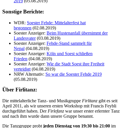
2019
(05.08.2019)
Sonstige Berichte:
WDR:
Soester Fehde: Mittelalterfest hat
begonnen
(02.08.2019)
Soester Anzeiger:
Beim Hustenanfall übernimmt der
Landesvater
(03.08.2019)
Soester Anzeiger:
Fehde-Stand sammelt für
Nepal
(04.08.2019)
Soester Anzeiger:
Köln und Soest schließen
Frieden
(04.08.2019)
Soester Anzeiger:
Wie die Stadt Soest ihre Freiheit
verteidigt
(04.08.2019)
NRW Alternativ:
So war die Soester Fehde 2019
(05.08.2019)
Über Firlitanz:
Die mittelalterliche Tanz- und Musikgruppe
Firlitanz
gibt es seit
April 2011, als wir unseren ersten Workshop mit Francis Feybli
durchgeführt haben. Der
Firlefanz
war unser erster erlernter Tanz
und nach ihm wurde dann unsere Gruppe benannt.
Die Tanzgruppe probt
jeden Dienstag von 19:30 bis 21:00
im