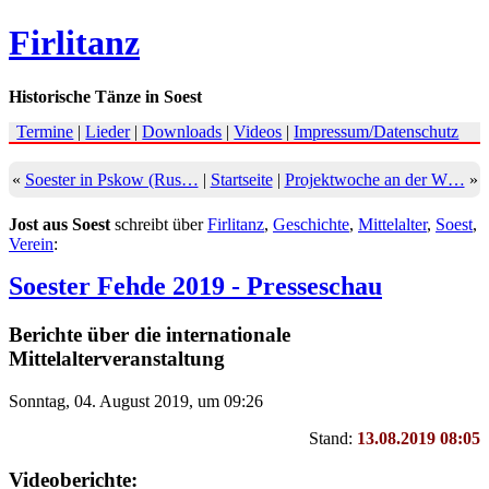
Firlitanz
Historische Tänze in Soest
Termine
|
Lieder
|
Downloads
|
Videos
|
Impressum/Datenschutz
«
Soester in Pskow (Rus…
|
Startseite
|
Projektwoche an der W…
»
Jost aus Soest
schreibt über
Firlitanz
,
Geschichte
,
Mittelalter
,
Soest
,
Verein
:
Soester Fehde 2019 - Presseschau
Berichte über die internationale
Mittelalterveranstaltung
Sonntag, 04. August 2019, um 09:26
Stand:
13.08.2019 08:05
Videoberichte: