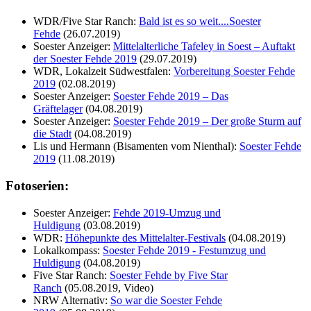
WDR/Five Star Ranch:
Bald ist es so weit....Soester
Fehde
(26.07.2019)
Soester Anzeiger:
Mittelalterliche Tafeley in Soest – Auftakt
der Soester Fehde 2019
(29.07.2019)
WDR, Lokalzeit Südwestfalen:
Vorbereitung Soester Fehde
2019
(
02.08.2019)
Soester Anzeiger:
Soester Fehde 2019 – Das
Gräftelager
(04.08.2019)
Soester Anzeiger:
Soester Fehde 2019 – Der große Sturm auf
die Stadt
(04.08.2019)
Lis und Hermann (Bisamenten vom Nienthal):
Soester Fehde
2019
(11.08.2019)
Fotoserien:
Soester Anzeiger:
Fehde 2019-Umzug und
Huldigung
(03.08.201
9)
WDR:
Höhepunkte des Mittelalter-Festivals
(04.08.2019)
Lokalkompass:
Soester Fehde 2019 - Festumzug und
Huldigung
(04.08.2019)
Five Star Ranch:
Soester Fehde by Five Star
Ranch
(05.08.2019, Video)
NRW Alternativ:
So war die Soester Fehde