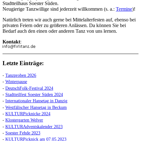
Stadtteilhaus Soester Süden.
Neugierige Tanzwillige sind jederzeit willkommen (s. a.:
Termine
)!
Natürlich treten wir auch gerne bei Mittelalterfesten auf, ebenso bei
privaten Feiern oder zu größeren Anlässen. Da können Sie bei
Bedarf auch den einen oder anderen Tanz von uns lernen.
Kontakt
:
Letzte Einträge:
-
Tanzproben 2026
-
Winterpause
-
DeutschFolk-Festival 2024
-
Stadtteilfest Soester Süden 2024
-
Internationaler Hansetag in Danzig
-
Westfälischer Hansetag in Beckum
-
KULTURPicknicke 2024
-
Klostergarten Welver
-
KULTURAdventskalender 2023
-
Soester Fehde 2023
-
KULTURPicknick am 07.05.2023