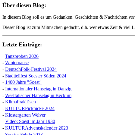
Über diesen Blog:
In diesem Blog soll es um Gedanken, Geschichten & Nachrichten
vo
Dieser Blog ist zum Mitmachen gedacht, d.h. wer etwas Zeit & viel Lu
Letzte Einträge:
-
Tanzproben 2026
-
Winterpause
-
DeutschFolk-Festival 2024
-
Stadtteilfest Soester Süden 2024
-
1400 Jahre "Soest"
-
Internationaler Hansetag in Danzig
-
Westfälischer Hansetag in Beckum
-
KlimaPrakTisch
-
KULTURPicknicke 2024
-
Klostergarten Welver
-
Video: Soest im Jahr 1930
-
KULTURAdventskalender 2023
-
Soester Fehde 2023