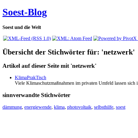
Soest-Blog
Soest und die Welt
Übersicht der Stichwörter für: 'netzwerk'
Artikel auf dieser Seite mit 'netzwerk'
KlimaPrakTisch
Viele Klimaschutzmaßnahmen im privaten Umfeld lassen sich in 
sinnverwandte Stichwörter
dämmung
,
energiewende
,
klima
,
photovoltaik
,
selbsthilfe
,
soest