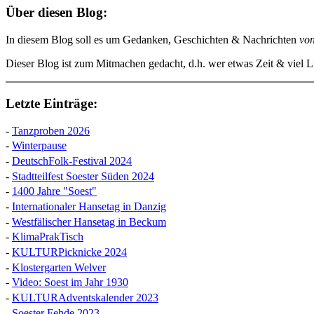
Über diesen Blog:
In diesem Blog soll es um Gedanken, Geschichten & Nachrichten
vo
Dieser Blog ist zum Mitmachen gedacht, d.h. wer etwas Zeit & viel Lu
Letzte Einträge:
-
Tanzproben 2026
-
Winterpause
-
DeutschFolk-Festival 2024
-
Stadtteilfest Soester Süden 2024
-
1400 Jahre "Soest"
-
Internationaler Hansetag in Danzig
-
Westfälischer Hansetag in Beckum
-
KlimaPrakTisch
-
KULTURPicknicke 2024
-
Klostergarten Welver
-
Video: Soest im Jahr 1930
-
KULTURAdventskalender 2023
-
Soester Fehde 2023