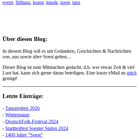
event
,
firlitanz
,
kunst
,
musik
,
soest
,
tanz
Über diesen Blog:
In diesem Blog soll es um Gedanken, Geschichten & Nachrichten
von
,
aus
sowie
über
Soest gehen…
Dieser Blog ist zum Mitmachen gedacht, d.h. wer etwas Zeit & viel
Lust hat, kann sich gerne daran beteiligen. Eine kurze eMail an
mich
genügt!
Letzte Einträge:
-
Tanzproben 2026
-
Winterpause
-
DeutschFolk-Festival 2024
-
Stadtteilfest Soester Süden 2024
-
1400 Jahre "Soest"