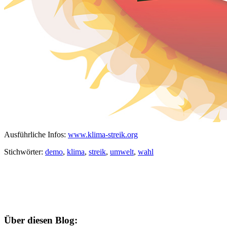
Ausführliche Infos:
www.klima-streik.org
Stichwörter:
demo
,
klima
,
streik
,
umwelt
,
wahl
Über diesen Blog: