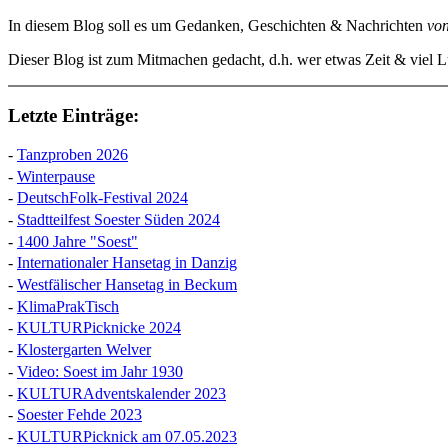
In diesem Blog soll es um Gedanken, Geschichten & Nachrichten
vo
Dieser Blog ist zum Mitmachen gedacht, d.h. wer etwas Zeit & viel Lu
Letzte Einträge:
-
Tanzproben 2026
-
Winterpause
-
DeutschFolk-Festival 2024
-
Stadtteilfest Soester Süden 2024
-
1400 Jahre "Soest"
-
Internationaler Hansetag in Danzig
-
Westfälischer Hansetag in Beckum
-
KlimaPrakTisch
-
KULTURPicknicke 2024
-
Klostergarten Welver
-
Video: Soest im Jahr 1930
-
KULTURAdventskalender 2023
-
Soester Fehde 2023
-
KULTURPicknick am 07.05.2023