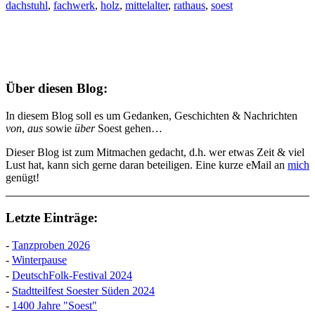
dachstuhl
,
fachwerk
,
holz
,
mittelalter
,
rathaus
,
soest
Über diesen Blog:
In diesem Blog soll es um Gedanken, Geschichten & Nachrichten
von
,
aus
sowie
über
Soest gehen…
Dieser Blog ist zum Mitmachen gedacht, d.h. wer etwas Zeit & viel
Lust hat, kann sich gerne daran beteiligen. Eine kurze eMail an
mich
genügt!
Letzte Einträge:
-
Tanzproben 2026
-
Winterpause
-
DeutschFolk-Festival 2024
-
Stadtteilfest Soester Süden 2024
-
1400 Jahre "Soest"