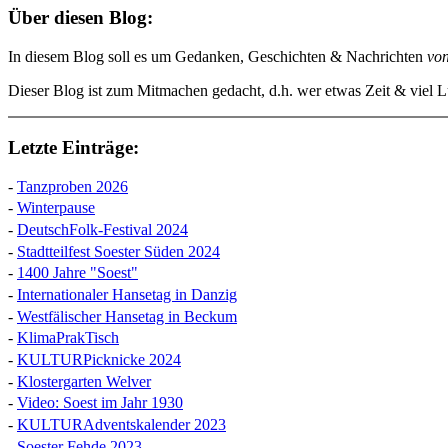
Über diesen Blog:
In diesem Blog soll es um Gedanken, Geschichten & Nachrichten
vo
Dieser Blog ist zum Mitmachen gedacht, d.h. wer etwas Zeit & viel Lu
Letzte Einträge:
-
Tanzproben 2026
-
Winterpause
-
DeutschFolk-Festival 2024
-
Stadtteilfest Soester Süden 2024
-
1400 Jahre "Soest"
-
Internationaler Hansetag in Danzig
-
Westfälischer Hansetag in Beckum
-
KlimaPrakTisch
-
KULTURPicknicke 2024
-
Klostergarten Welver
-
Video: Soest im Jahr 1930
-
KULTURAdventskalender 2023
-
Soester Fehde 2023