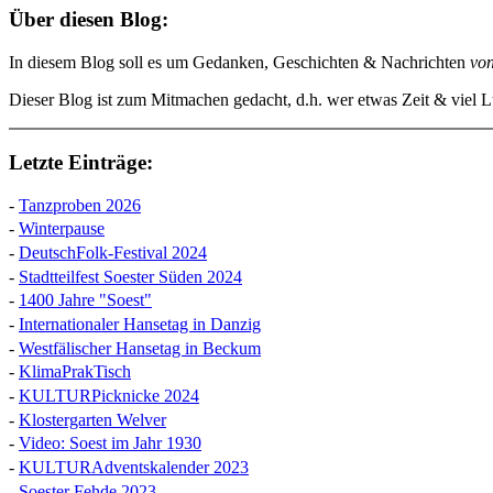
Über diesen Blog:
In diesem Blog soll es um Gedanken, Geschichten & Nachrichten
vo
Dieser Blog ist zum Mitmachen gedacht, d.h. wer etwas Zeit & viel Lu
Letzte Einträge:
-
Tanzproben 2026
-
Winterpause
-
DeutschFolk-Festival 2024
-
Stadtteilfest Soester Süden 2024
-
1400 Jahre "Soest"
-
Internationaler Hansetag in Danzig
-
Westfälischer Hansetag in Beckum
-
KlimaPrakTisch
-
KULTURPicknicke 2024
-
Klostergarten Welver
-
Video: Soest im Jahr 1930
-
KULTURAdventskalender 2023
-
Soester Fehde 2023