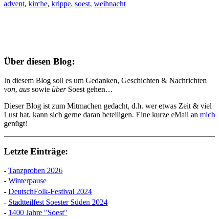
advent
,
kirche
,
krippe
,
soest
,
weihnacht
Über diesen Blog:
In diesem Blog soll es um Gedanken, Geschichten & Nachrichten
von
,
aus
sowie
über
Soest gehen…
Dieser Blog ist zum Mitmachen gedacht, d.h. wer etwas Zeit & viel
Lust hat, kann sich gerne daran beteiligen. Eine kurze eMail an
mich
genügt!
Letzte Einträge:
-
Tanzproben 2026
-
Winterpause
-
DeutschFolk-Festival 2024
-
Stadtteilfest Soester Süden 2024
-
1400 Jahre "Soest"