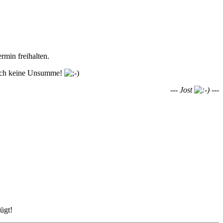
ermin freihalten.
rklich keine Unsumme!
--- Jost
---
ügt!