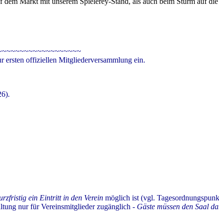
 auf dem Markt mit unserem Spielerey-Stand, als auch beim Sturm auf di
~~~~~~~~~~~~~~~~~~~
ur ersten offiziellen Mitgliederversammlung ein.
26).
urzfristig ein Eintritt in den Verein
möglich ist (vgl. Tagesordnungspunkt
ltung nur für Vereinsmitglieder zugänglich -
Gäste müssen den Saal dan