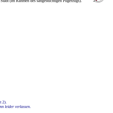
e Stadt (im Rahmen des sangestüchtigen Pilgerzugs).
 2).
n leider verlassen
.