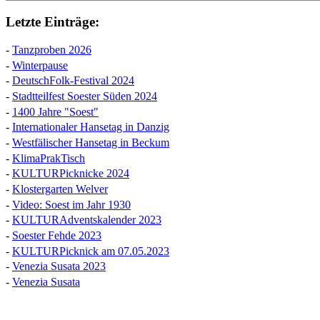
Letzte Einträge:
-
Tanzproben 2026
-
Winterpause
-
DeutschFolk-Festival 2024
-
Stadtteilfest Soester Süden 2024
-
1400 Jahre "Soest"
-
Internationaler Hansetag in Danzig
-
Westfälischer Hansetag in Beckum
-
KlimaPrakTisch
-
KULTURPicknicke 2024
-
Klostergarten Welver
-
Video: Soest im Jahr 1930
-
KULTURAdventskalender 2023
-
Soester Fehde 2023
-
KULTURPicknick am 07.05.2023
-
Venezia Susata 2023
-
Venezia Susata