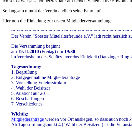
Ich selbst war ja schon letztes Jahr auf beiden Seiten aktiv: Sowohl
So langsam nimmt der Verein endlich seine Fahrt auf...
Hier nun die Einladung zur ersten Mitgliederversammlung:
~~~~~~~~~~~~~~~~~~~~~~~~~~~~~~~~~~~~~~~~~~~~~
Der Verein "Soester Mittelalterfreunde e.V." lädt recht herzlich z
Die Versammlung beginnt
am
19.11.2010
(Freitag) um
19:30
im Vereinsheim des Schützenvereins Einigkeit (Danzinger Ring 
Tagesordnung:
1. Begrüßung
2. Entgegennahme Mitgliederanträge
3. Vorstellung Vereinsstruktur
4. Wahl der Beisitzer
5. Aussicht auf 2011
6. Beschaffungen
7. Verschiedenes
Wichtig:
Mitgliederanträge
werden vor Ort ausliegen, so dass auch noch
k
Ab Tagesordnungspunkt 4 ("Wahl der Beisitzer") ist die Veransta