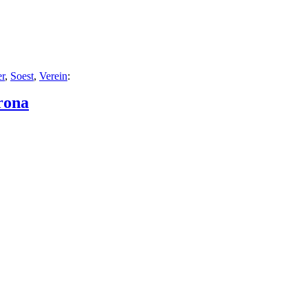
er
,
Soest
,
Verein
:
rona