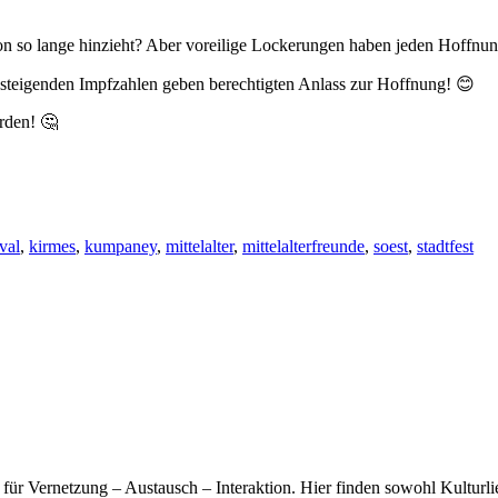
ion so lange hinzieht? Aber voreilige Lockerungen haben jeden Hoffnu
ansteigenden Impfzahlen geben berechtigten Anlass zur Hoffnung! 😊
erden! 🤔
val
,
kirmes
,
kumpaney
,
mittelalter
,
mittelalterfreunde
,
soest
,
stadtfest
ür Vernetzung – Austausch – Interaktion. Hier finden sowohl Kulturli