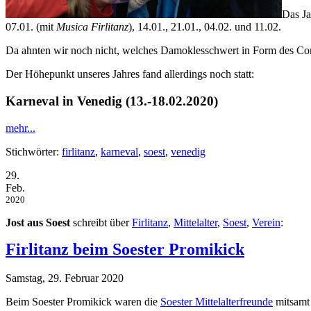
Das Ja
07.01. (mit
Musica Firlitanz
), 14.01., 21.01., 04.02. und 11.02.
Da ahnten wir noch nicht, welches
Damoklesschwert
in Form des Co
Der Höhepunkt unseres Jahres fand allerdings noch statt:
Karneval in Venedig (13.-18.02.2020)
mehr...
Stichwörter:
firlitanz
,
karneval
,
soest
,
venedig
29.
Feb.
2020
Jost aus Soest
schreibt über
Firlitanz
,
Mittelalter
,
Soest
,
Verein
:
Firlitanz beim Soester Promikick
Samstag, 29. Februar 2020
Beim Soester Promikick waren die
Soester Mittelalterfreunde
mitsam