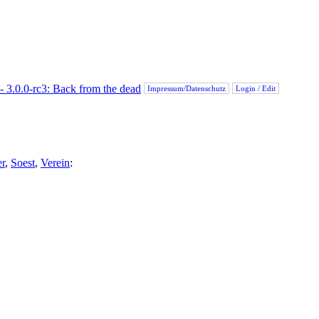
Impressum/Datenschutz
Login / Edit
er
,
Soest
,
Verein
: