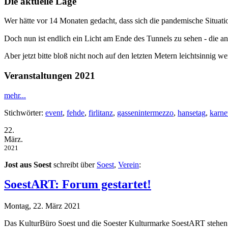
Die aktuelle Lage
Wer hätte vor 14 Monaten gedacht, dass sich die pandemische Situat
Doch nun ist endlich ein Licht am Ende des Tunnels zu sehen - die 
Aber jetzt bitte bloß nicht noch auf den letzten Metern leichtsinnig w
Veranstaltungen 2021
mehr...
Stichwörter:
event
,
fehde
,
firlitanz
,
gassenintermezzo
,
hansetag
,
karne
22.
März.
2021
Jost aus Soest
schreibt über
Soest
,
Verein
:
SoestART: Forum gestartet!
Montag, 22. März 2021
Das KulturBüro Soest und die Soester Kulturmarke SoestART stehen f