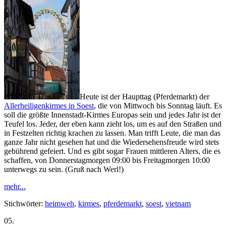
Heute ist der Haupttag (Pferdemarkt) der
Allerheiligenkirmes in Soest
, die von Mittwoch bis Sonntag läuft. Es
soll die größte Innenstadt-Kirmes Europas sein und jedes Jahr ist der
Teufel los. Jeder, der eben kann zieht los, um es auf den Straßen und
in Festzelten richtig krachen zu lassen. Man trifft Leute, die man das
ganze Jahr nicht gesehen hat und die Wiedersehensfreude wird stets
gebührend gefeiert. Und es gibt sogar Frauen mittleren Alters, die es
schaffen, von Donnerstagmorgen 09:00 bis Freitagmorgen 10:00
unterwegs zu sein. (Gruß nach Werl!)
mehr...
Stichwörter:
heimweh
,
kirmes
,
pferdemarkt
,
soest
,
vietnam
05.