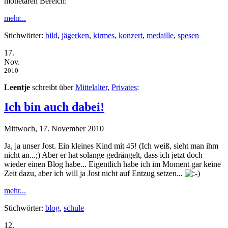
monetären Bereich:
mehr...
Stichwörter:
bild
,
jägerken
,
kirmes
,
konzert
,
medaille
,
spesen
17.
Nov.
2010
Leentje
schreibt über
Mittelalter
,
Privates
:
Ich bin auch dabei!
Mittwoch, 17. November 2010
Ja, ja unser Jost. Ein kleines Kind mit 45! (Ich weiß, sieht man ihm
nicht an...;) Aber er hat solange gedrängelt, dass ich jetzt doch
wieder einen Blog habe... Eigentlich habe ich im Moment gar keine
Zeit dazu, aber ich will ja Jost nicht auf Entzug setzen...
mehr...
Stichwörter:
blog
,
schule
12.